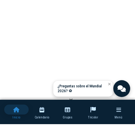
close
¿Preguntas sobre el Mundial
2026? ⚽
close
Inicio
Calendario
Grupos
Tricolor
Menú