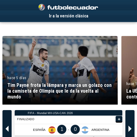
.
Ir a la versión clásica
hace 5 días
hace 
Tim Payne frota la lámpara y marca un golazo con
la camiseta de Olimpia que le da la vuelta al
La UE
mundo
contr