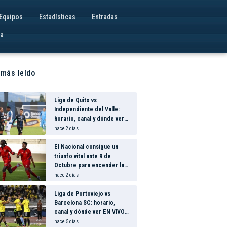
Equipos
Estadísticas
Entradas
va
 más leído
Liga de Quito vs
Independiente del Valle:
horario, canal y dónde ver
EN VIVO el partidazo por la
hace 2 días
fecha 24 de la LigaPro 2026
El Nacional consigue un
triunfo vital ante 9 de
Octubre para encender la
fe en la salvación
hace 2 días
Liga de Portoviejo vs
Barcelona SC: horario,
canal y dónde ver EN VIVO
los octavos de final de la
hace 5 días