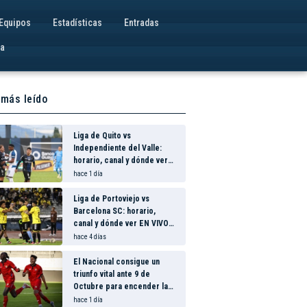
Equipos
Estadísticas
Entradas
va
 más leído
Liga de Quito vs
Independiente del Valle:
horario, canal y dónde ver
EN VIVO el partidazo por la
hace 1 día
fecha 24 de la LigaPro 2026
Liga de Portoviejo vs
Barcelona SC: horario,
canal y dónde ver EN VIVO
los octavos de final de la
hace 4 días
Copa Ecuador 2026
El Nacional consigue un
triunfo vital ante 9 de
Octubre para encender la
fe en la salvación
hace 1 día