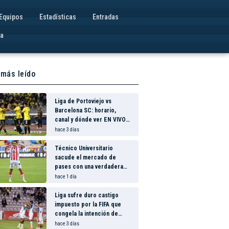
Equipos
Estadísticas
Entradas
va
 más leído
Liga de Portoviejo vs
Barcelona SC: horario,
canal y dónde ver EN VIVO
los octavos de final de la
hace 3 días
Copa Ecuador 2026
Técnico Universitario
sacude el mercado de
pases con una verdadera
revolución para asegurar la
hace 1 día
permanencia
Liga sufre duro castigo
impuesto por la FIFA que
congela la intención de
hacer nuevos fichajes
hace 3 días