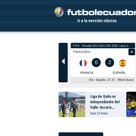
.
Ir a la versión clásica
Liga de Quito vs
Independiente del
Valle: horario,
canal y dónde ver
hace 12 horas
EN VIVO el
partidazo por la
fecha 24 de la
LigaPro 2026