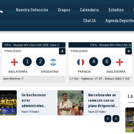
Nuestra Selección
Grupos
Calendario
Estadios
Chat IA
Agenda Deporti
Un bochornoso
Barcelona vive un
Lo
error
remezón con su
administrativo
plana dirigencial
puede dejar a
tras la renuncia
hace 14 horas
hace 23 horas
Barcelona
pública de Antonio
chevron_left
chevron_right
eliminado de la
Álvarez
Copa Ecuador