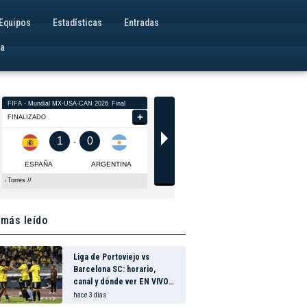
Equipos
Estadísticas
Entradas
va
Lluvia de objetos
 más leído
contra la terna
arbitral luego de
la clasificación de
hace 1 día
Liga de Portoviejo vs
Barcelona en el
Barcelona SC: horario,
Reales
canal y dónde ver EN VIVO
Tamarindos
los octavos de final de la
hace 3 días
Copa Ecuador 2026