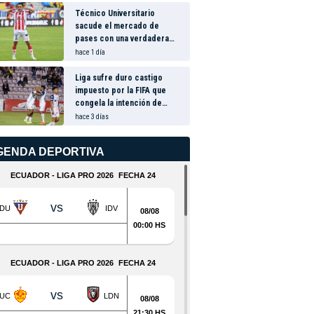
Técnico Universitario
sacude el mercado de
pases con una verdadera
revolución para asegurar la
hace 1 día
permanencia
Liga sufre duro castigo
impuesto por la FIFA que
congela la intención de
hacer nuevos fichajes
hace 3 días